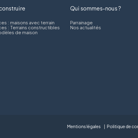
 construire
Qui sommes-nous ?
es : maisons avec terrain
Parrainage
es : Terrains constructibles
Nos actualités
dèles de maison
Mentions légales
Politique de con