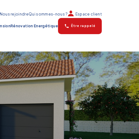
Nous rejoindre
Qui sommes-nous ?
Espace client
nsion
Rénovation Energétique
Être rappelé