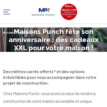
Nous rejoindre
Maisons Punch fête son
Nos annonces
Qui sommes-nous ?
Accueil
>
Anniversaire
anniversaire : des cadeaux
Espace client
Nos réalisations
XXL pour votre maison !
Être rappelé
Nos secteurs
Des mètres carrés offerts* et des options
Extension
irrésistibles pour vous accompagner dans votre
projet de construction.
Rénovation Energétique
Chez Maisons Punch, nous avons à cœur de rendre la
construction de votre maison accessible et unique.