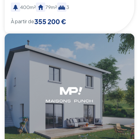
400m²
79m²
3
355 200 €
À partir de