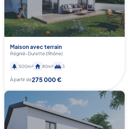
Maison avec terrain
Régnié-Durette
(Rhône)
500m²
80m²
3
275 000 €
À partir de