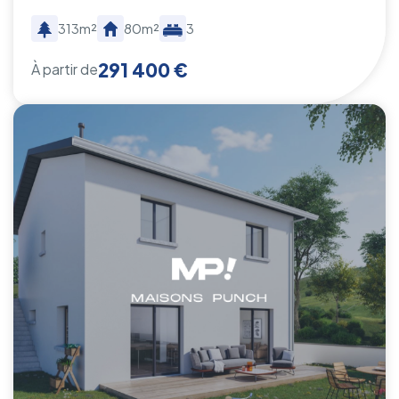
313m²
80m²
3
291 400 €
À partir de