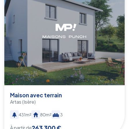
Maison avec terrain
Artas
(Isère)
431m²
80m²
3
263 300 €
À partir de