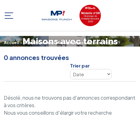
Nous rejoindre
Maisons avec terrains
Nos annonces
Qui sommes-nous ?
Accueil
>
Nos annonces
>
Maisons avec terrains
>
Page 119
Espace client
0 annonces trouvées
Nos réalisations
Être rappelé
Trier par
Nos secteurs
Extension
Désolé, nous ne trouvons pas d'annonces correspondant
à vos critères.
Nous vous conseillons d'élargir votre recherche
Rénovation Energétique