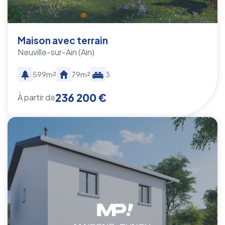
Maison avec terrain
Neuville-sur-Ain
(Ain)
599m²
79m²
3
236 200 €
À partir de