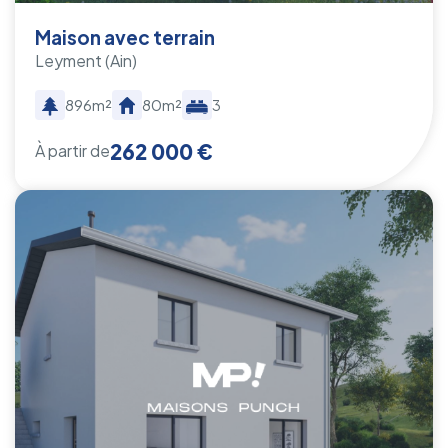
Maison avec terrain
Leyment
(Ain)
896m²
80m²
3
262 000 €
À partir de