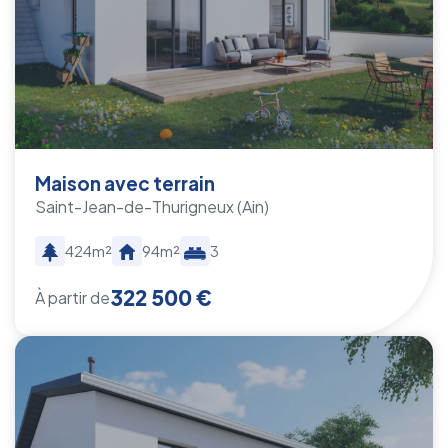
Maison avec terrain
Saint-Jean-de-Thurigneux
(Ain)
424m²
94m²
3
322 500 €
À partir de