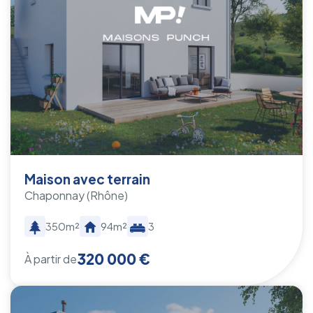
Maison avec terrain
Chaponnay
(Rhône)
350m²
94m²
3
320 000 €
À partir de