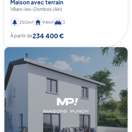
Maison avec terrain
Villars-les-Dombes
(Ain)
250m²
94m²
3
234 400 €
À partir de