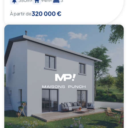
350m²
94m²
3
320 000 €
À partir de