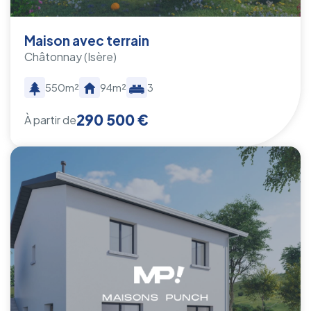
Maison avec terrain
Châtonnay
(Isère)
550m²
94m²
3
290 500 €
À partir de