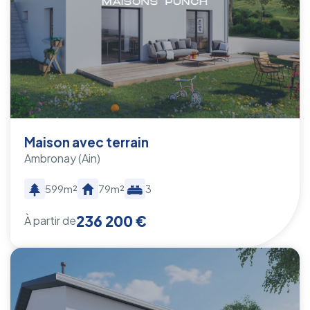
Maison avec terrain
Ambronay
(Ain)
599m²
79m²
3
236 200 €
À partir de